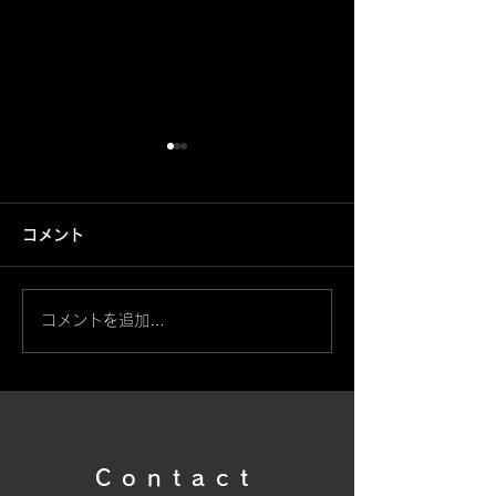
コメント
鳳凰【筋彫】
コメントを追加…
般若・天狗面と桜【左
腕】
Contact