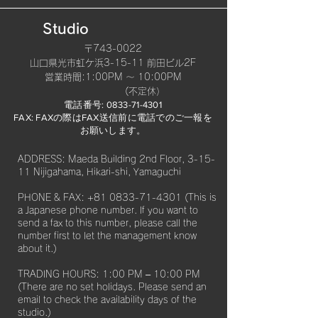
Studio
〒743-0022
山口県光市虹ケ浜3-15-11 前田ビル2F
​営業時間:1:00PM 〜 10:00PM
(不定休）
電話番号:
0833-71-4301
FAX: FAXの際はFAX送信前に電話でのご一報を
お願いします。​
ADDRESS: Maeda Building 2nd Floor, 3-15-
11 Nijigahama, Hikari-shi, Yamaguchi
PHONE & FAX:
+81 0833-71-4301
(This is
a Japanese phone number. If you want to
send a fax to this number, please call the
number first to let the management know
about it.)
TRADING HOURS: 1:00 PM – 10:00 PM
(There are no set holidays. Please send an
email to check the availability days of the
studio.)