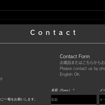
鳳凰
般若・天狗面と桜【左腕】
Contact
Contact Form
​お電話またはこちらから
Please contact us by ph
​English OK.
2F
名前（Name）
メー
でのご一報をお願いします。​