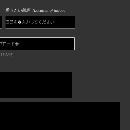
彫りたい箇所（Location of tattoo）
プロード
15MB）