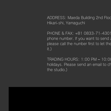
ADDRESS: Maeda Building 2nd Floo
Hikari-shi, Yamaguchi
PHONE & FAX: +81 0833-71-4301 (
phone number. If you want to send a
please call the number first to let
it.)
TRADING HOURS: 1:00 PM – 10:00 
holidays. Please send an email to ch
the studio.)