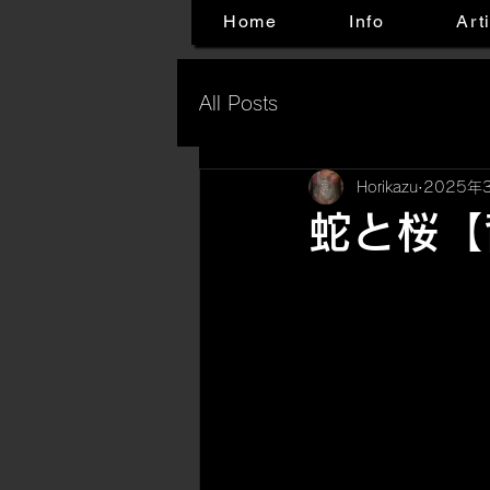
Home
Info
Art
All Posts
Horikazu
2025年
蛇と桜【