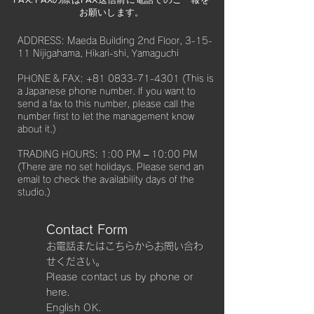
お願いします。​
ADDRESS: Maeda Building 2nd Floor, 3-15-
11 Nijigahama, Hikari-shi, Yamaguchi
PHONE & FAX:
+81 0833-71-4301
(This is
a Japanese phone number. If you want to
send a fax to this number, please call the
number first to let the management know
about it.)
TRADING HOURS: 1:00 PM – 10:00 PM
(There are no set holidays. Please send an
email to check the availability days of the
studio.)
Contact Form
​お電話またはこちらからお問い合わ
せください。
Please contact us by phone or
here.
​English OK.