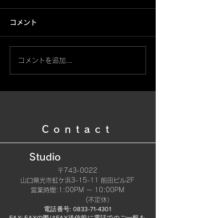
コメント
鳳凰【筋彫】
コメントを追加…
般若・天狗面と桜【左
腕】
Contact
Studio
〒743-0022
山口県光市虹ケ浜3-15-11 前田ビル2F
​営業時間:1:00PM 〜 10:00PM
(不定休）
電話番号:
0833-71-4301
FAX: FAXの際はFAX送信前に電話でのご一報を