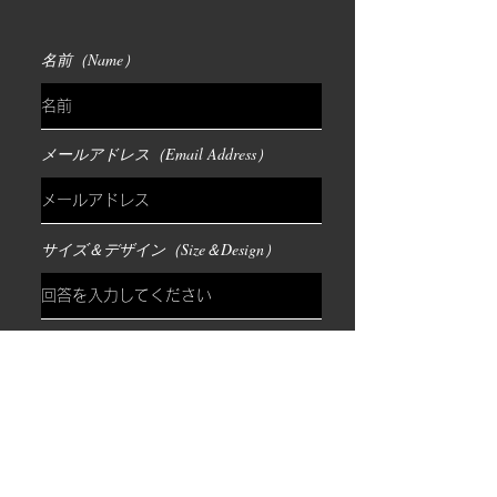
名前（Name）
メールアドレス（Email Address）
サイズ＆デザイン（Size＆Design）
アップロード
サポートされているファイル（最大15MB）
彫りたい箇所（Location of tattoo）