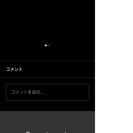
コメント
鳳凰【筋彫】
コメントを追加…
般若・天狗面と桜【左
腕】