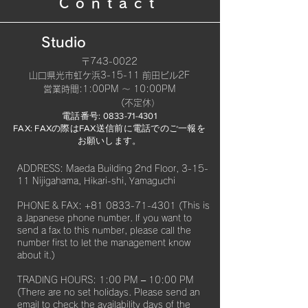
Contact
Studio
〒743-0022
山口県光市虹ケ浜3-15-11 前田ビル2F
​営業時間:1:00PM 〜 10:00PM
(不定休）
電話番号:
0833-71-4301
FAX: FAXの際はFAX送信前に電話でのご一報を
お願いします。​
ADDRESS: Maeda Building 2nd Floor, 3-15-
11 Nijigahama, Hikari-shi, Yamaguchi
PHONE & FAX:
+81 0833-71-4301
(This is
a Japanese phone number. If you want to
send a fax to this number, please call the
number first to let the management know
about it.)
TRADING HOURS: 1:00 PM – 10:00 PM
(There are no set holidays. Please send an
email to check the availability days of the