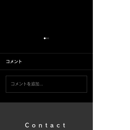
コメント
鳳凰【筋彫】
コメントを追加…
般若・天狗面と桜【左
腕】
Contact