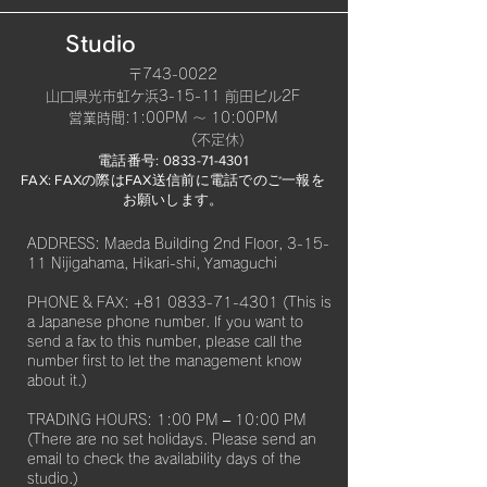
Studio
〒743-0022
山口県光市虹ケ浜3-15-11 前田ビル2F
​営業時間:1:00PM 〜 10:00PM
(不定休）
電話番号:
0833-71-4301
FAX: FAXの際はFAX送信前に電話でのご一報を
お願いします。​
ADDRESS: Maeda Building 2nd Floor, 3-15-
11 Nijigahama, Hikari-shi, Yamaguchi
PHONE & FAX:
+81 0833-71-4301
(This is
a Japanese phone number. If you want to
send a fax to this number, please call the
number first to let the management know
about it.)
TRADING HOURS: 1:00 PM – 10:00 PM
(There are no set holidays. Please send an
email to check the availability days of the
studio.)