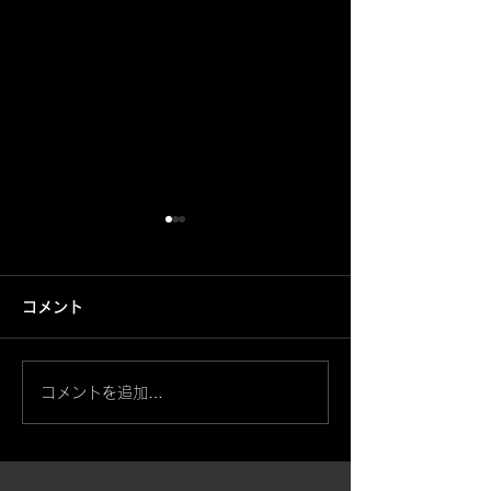
コメント
鳳凰【筋彫】
コメントを追加…
般若・天狗面と桜【左
腕】