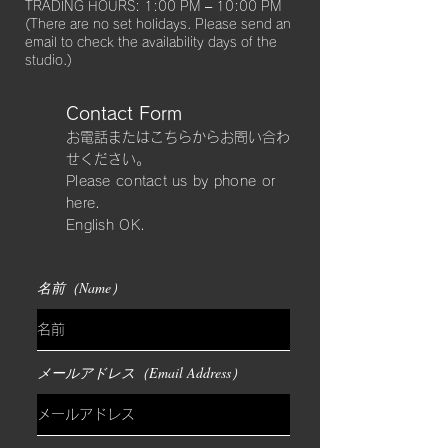
TRADING HOURS: 1:00 PM – 10:00 PM
(There are no set holidays. Please send an
email to check the availability days of the
studio.)
Contact Form
​お電話またはこちらからお問い合わ
せください。
Please contact us by phone or
here.
​English OK.
名前（Name）
メールアドレス（Email Address）