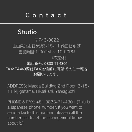
Contact
Studio
〒743-0022
山口県光市虹ケ浜3-15-11 前田ビル2F
​営業時間:1:00PM 〜 10:00PM
(不定休）
電話番号:
0833-71-4301
FAX: FAXの際はFAX送信前に電話でのご一報を
お願いします。​
ADDRESS: Maeda Building 2nd Floor, 3-15-
11 Nijigahama, Hikari-shi, Yamaguchi
PHONE & FAX:
+81 0833-71-4301
(This is
a Japanese phone number. If you want to
send a fax to this number, please call the
number first to let the management know
about it.)