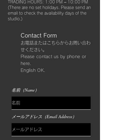
TRADING HOURS: 1:00 PM – 10:00 PM
(There are no set holidays. Please send an
email to check the availability days of the
studio.)
Contact Form
​お電話またはこちらからお問い合わ
せください。
Please contact us by phone or
here.
​English OK.
名前（Name）
メールアドレス（Email Address）