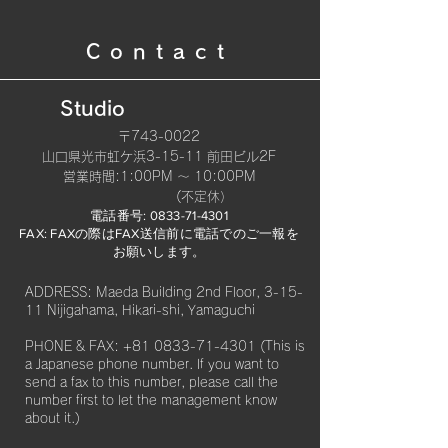
Contact
Studio
〒743-0022
山口県光市虹ケ浜3-15-11 前田ビル2F
​営業時間:1:00PM 〜 10:00PM
(不定休）
電話番号:
0833-71-4301
FAX: FAXの際はFAX送信前に電話でのご一報を
お願いします。​
ADDRESS: Maeda Building 2nd Floor, 3-15-
11 Nijigahama, Hikari-shi, Yamaguchi
PHONE & FAX:
+81 0833-71-4301
(This is
a Japanese phone number. If you want to
send a fax to this number, please call the
number first to let the management know
about it.)